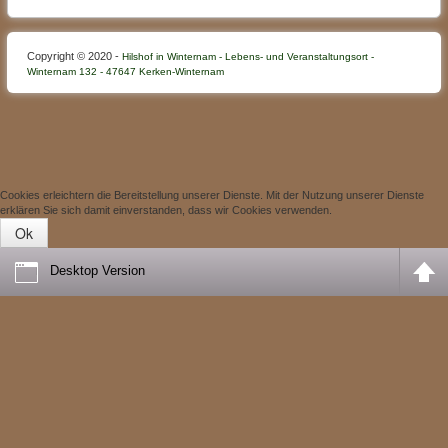
Copyright © 2020 -
Hilshof in Winternam - Lebens- und Veranstaltungsort -
Winternam 132 - 47647 Kerken-Winternam
Cookies erleichtern die Bereitstellung unserer Dienste. Mit der Nutzung unserer Dienste
erklären Sie sich damit einverstanden, dass wir Cookies verwenden.
Ok
Desktop Version