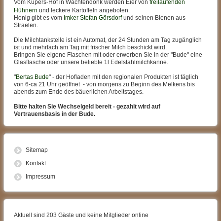
Vom Küpers-Hof in Wachtendonk werden Eier von
freilaufenden
Hühnern
und leckere Kartoffeln angeboten.
Honig gibt es vom
Imker Stefan Görsdorf
und seinen Bienen aus
Straelen.
Die Milchtankstelle ist ein Automat, der 24 Stunden am Tag zugänglich
ist und mehrfach am Tag mit frischer Milch beschickt wird.
Bringen Sie eigene Flaschen mit oder erwerben Sie in der "Bude" eine
Glasflasche oder unsere beliebte 1l Edelstahlmilchkanne.
"
Bertas Bude
" - der Hofladen mit den regionalen Produkten ist täglich
von 6-ca 21 Uhr geöffnet - von morgens zu Beginn des Melkens bis
abends zum Ende des bäuerlichen Arbeitstages.
Bitte halten Sie Wechselgeld bereit - gezahlt wird auf
Vertrauensbasis in der Bude.
Sitemap
Kontakt
Impressum
Aktuell sind 203 Gäste und keine Mitglieder online