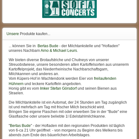
Unsere
Produkte kaufen...
... können Sie in
Bertas Bude
- der Milchtankstelle und "Hofladen"
unseres Nachbarn
Arno & Michael Leurs
.
Wir bieten diverse Brotaufstriche und Chutneys von unserer
Streuobstwiese, unsere besonderen alten Kartoffelsorten aus unsererm
Kartoffelprojekt, das Niederrheinische Nachbarschaftsgarn,
Milchkannen und anderes an.
Vom Küpers-Hof in Wachtendonk werden Eier von
freilaufenden
Hühnern
und leckere Kartoffeln angeboten.
Honig gibt es vom
Imker Stefan Görsdorf
und seinen Bienen aus
Straelen.
Die Milchtankstelle ist ein Automat, der 24 Stunden am Tag zugänglich
ist und mehrfach am Tag mit frischer Milch beschickt wird.
Bringen Sie eigene Flaschen mit oder erwerben Sie in der "Bude" eine
Glasflasche oder unsere beliebte 1l Edelstahlmilchkanne.
"
Bertas Bude
" - der Hofladen mit den regionalen Produkten ist täglich
von 6-ca 21 Uhr geöffnet - von morgens zu Beginn des Melkens bis
abends zum Ende des bäuerlichen Arbeitstages.