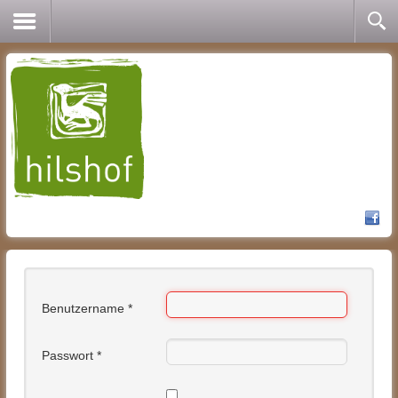
Benutzername
*
Passwort
*